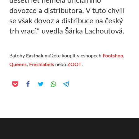
deseti let neměla oficiálního
dovozce a distributora. V tuto chvíli
se však dovoz a distribuce na český
trh vrací.“ uvedla Šárka Lachoutová.
Batohy
Eastpak
můžete koupit v eshopech
Footshop
,
Queens
,
Freshlabels
nebo
ZOOT
.