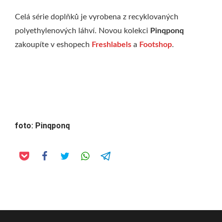
Celá série doplňků je vyrobena z recyklovaných
polyethylenových láhví. Novou kolekci
Pinqponq
zakoupíte v eshopech
Freshlabels
a
Footshop
.
foto: Pinqponq