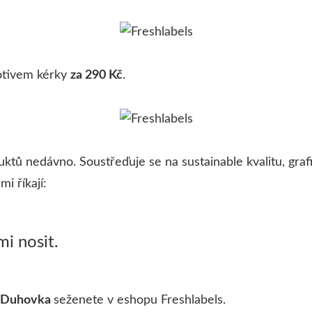
tivem kérky
za 290 Kč
.
ktů nedávno. Soustřeďuje se na sustainable kvalitu, grafic
i říkají:
i nosit.
x Duhovka
seženete v eshopu Freshlabels.