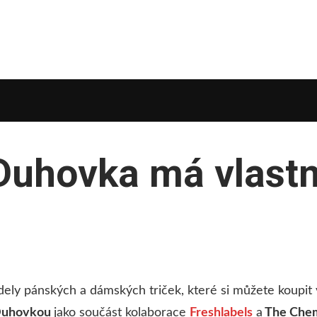
Duhovka má vlast
dely pánských a dámských triček, které si můžete koupit
uhovkou
jako součást kolaborace
Freshlabels
a
The Chem