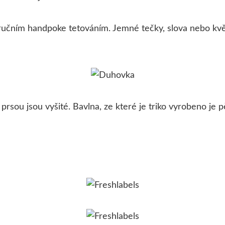
m ručním handpoke tetováním. Jemné tečky, slova nebo květ
na prsou jsou vyšité. Bavlna, ze které je triko vyrobeno j