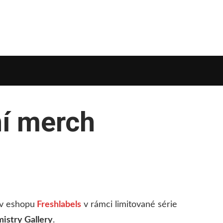
ní merch
 v eshopu
Freshlabels
v rámci limitované série
istry Gallery
.