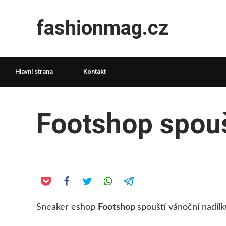
fashionmag.cz
Hlavní strana
Kontakt
Footshop spouš
Sneaker eshop
Footshop
spouští vánoční nadílk