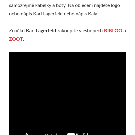
samozřejmě kabelky a boty. Na oblečení najdete logo
nebo nápis Karl Lagerfeld nebo nápis Kaia.
Značku
Karl Lagerfeld
zakoupíte v eshopech
BIBLOO
a
ZOOT
.