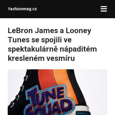
fashionmag.cz
LeBron James a Looney
Tunes se spojili ve
spektakulárně nápaditém
kresleném vesmíru