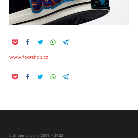
www.footshop.cz
fashionmag.cz (c) 2006 – 2022