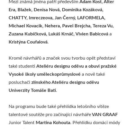
Mezi známá jména patří především
Adam Kost, Alter
Era, Blažek, Denisa Nová, Dominika Kozáková,
CHATTY, Imreczeova, Jan Černý, LAFORMELA,
Michael Kovacik, Nehera, Pavel Brejcha, Tereza Vu,
Zuzana Kubíčková,
Lukáš Krnáč, Vivien Babicová
a
Kristýna Coufalová
.
Kromě návrhářů a značek svou tvorbu opět představí
také studenti
Ateliéru designu oděvu a obuvi pražské
Vysoké školy uměleckoprůmyslové
a nově také
posluchači
zlínského Ateliéru designu oděvu
Univerzity Tomáše Bati
.
Na programu bude také přehlídka letošního vítěze
talentové soutěže pro začínající návrháře
VAN GRAAF
Junior Talent
Martina Kohouta
. Přehlídku domácí módy