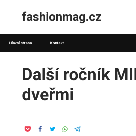
fashionmag.cz
Hlavní strana
Kontakt
Další ročník M
dveřmi