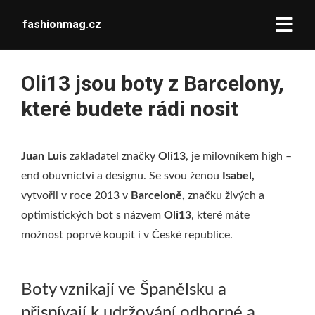
fashionmag.cz
Oli13 jsou boty z Barcelony,
které budete rádi nosit
Juan Luis
zakladatel značky
Oli13
, je milovníkem high –
end obuvnictví a designu. Se svou ženou
Isabel,
vytvořil v roce 2013 v
Barceloně,
značku živých a
optimistických bot s názvem
Oli13
, které máte
možnost poprvé koupit i v České republice.
Boty vznikají ve Španělsku a
přispívají k udržování odborné a