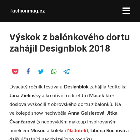
fashionmag.cz
Výskok z balónkového dortu
zahájil Designblok 2018
Dvacátý ročník festivalu
Designblok
zahájila ředitelka
Jana Zielinsky
a kreativní ředitel
Jiří Macek
,kteří
doslova vyskočili z obrovského dortu z balónků. Na
velkolepé show nechyběla
Anna Geislerová
,
Jitka
Čvančarová
(s neobvyklým makeup inspirovaným
umělcem
Musou
a kolekcí
Nadotek
),
Liběna Rochová
a
další účastníci nadcházejícího ročníku.