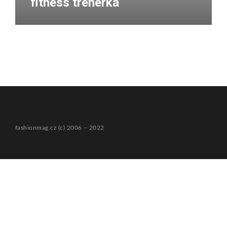
fitness trenérka
fashionmag.cz (c) 2006 – 2022