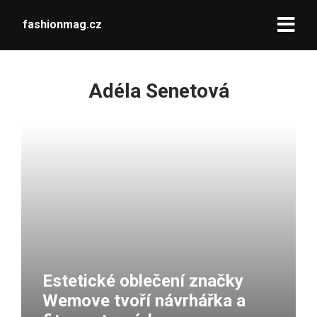
fashionmag.cz
Adéla Senetová
Estetické oblečení značky
Wemove tvoří návrhářka a