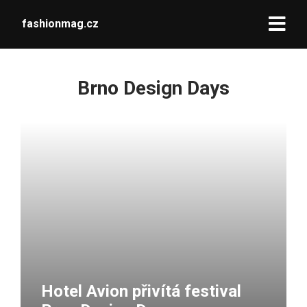
fashionmag.cz
Brno Design Days
Hotel Avion přivítá festival