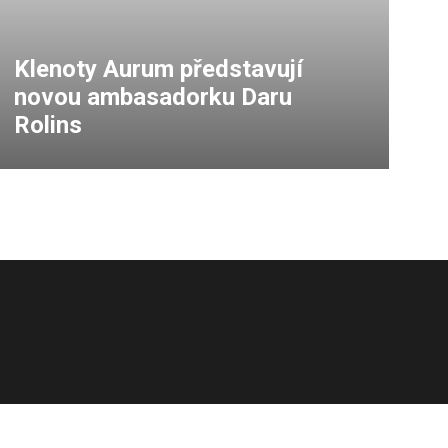
Klenoty Aurum představují
novou ambasadorku Daru
Rolins