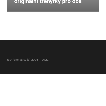
originální trenýrky pro oba
fashionmag.cz (c) 2006 – 2022