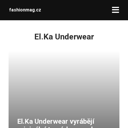
fashionmag.cz
El.Ka Underwear
El.Ka Underwear vyrábějí