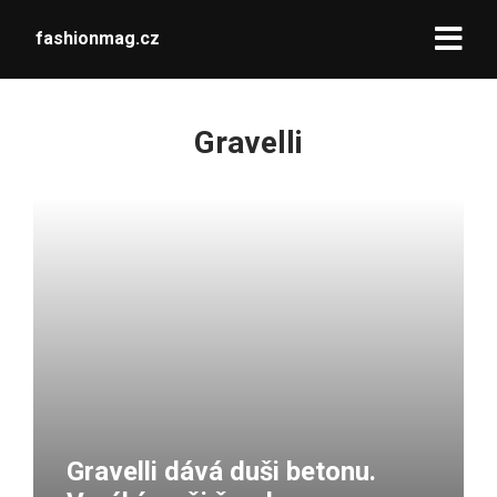
fashionmag.cz
Gravelli
Gravelli dává duši betonu.