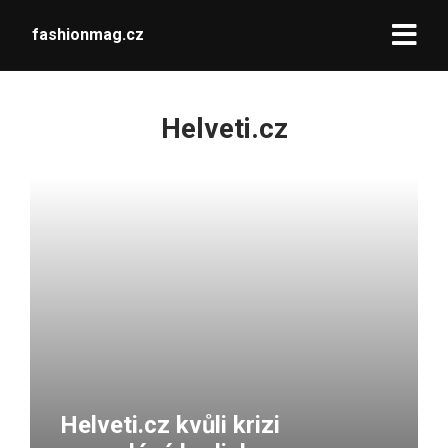
fashionmag.cz
Helveti.cz
Helveti.cz kvůli krizi