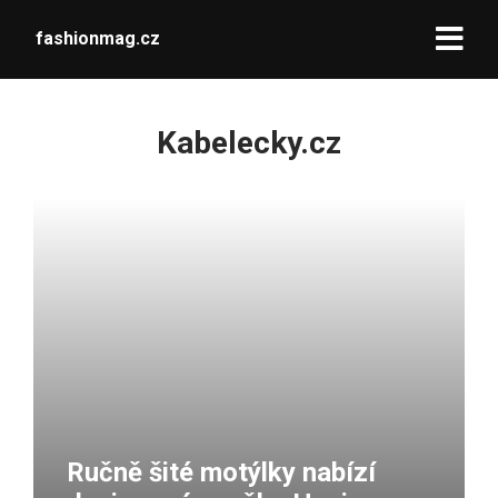
fashionmag.cz
Kabelecky.cz
Ručně šité motýlky nabízí