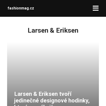
fashionmag.cz
Larsen & Eriksen
Larsen & Eriksen tvoří
jedinečné designové hodinky,