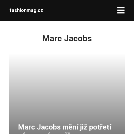
fashionmag.cz
Marc Jacobs
Marc Jacobs mění již potřetí