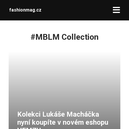
fashionmag.cz
#MBLM Collection
Kolekci Lukáše Macháčka
nyní koupíte v novém eshopu