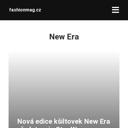
fashionmag.cz
New Era
Nová edice kšiltovek New Era