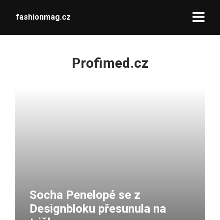
fashionmag.cz
Profimed.cz
Socha Penelopé se z
Designbloku přesunula na