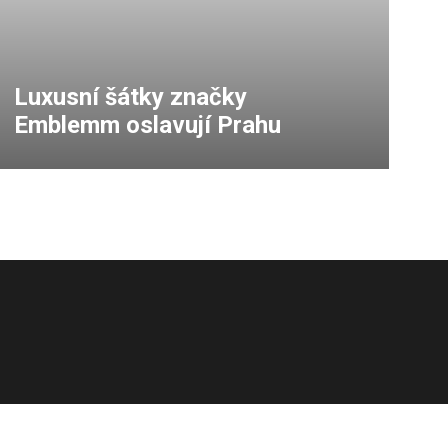
Luxusní šátky značky
Emblemm oslavují Prahu