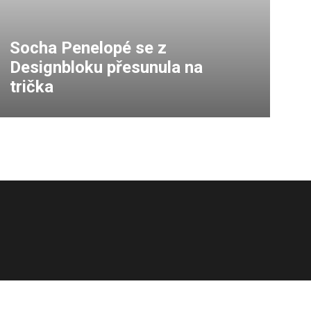
Socha Penelopé se z
Designbloku přesunula na
trička