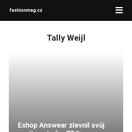
fashionmag.cz
Tally Weijl
Eshop Answear zlevnil svůj