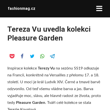
fashionmag.cz
Tereza Vu uvedla kolekci
Pleasure Garden
Inspirace kolekce
Terezy Vu
na sezónu SS19 odkazuje
na Francii, konkrétně na Versailles z přelomu 17. a 18.
století. U moci je král Ludvík XIV. Černé a tmavé barvě
odzvonilo. Od teď všemu vládne barva a jas. Barva
vyjadřuje moc, slávu, ale hlavně radost ze života, proto
tedy
Pleasure Garden
. Tváří celé kolekce se stala
Terezie Kovalová.