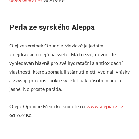
www.vemzu.cz
za 619 Kč.
Perla ze syrského Aleppa
Olej ze semínek Opuncie Mexické je jedním
z nejdražších olejů na světě. Má to svůj důvod. Je
vyhledáván hlavně pro své hydratační a antioxidační
vlastnosti, které zpomalují stárnutí pleti, vypínají vrásky
a zvyšují pružnost pokožky. Pleť pak působí mladě a
jasně. No prostě paráda.
Olej z Opuncie Mexické koupíte na
www.alepiacz.cz
od 769 Kč.