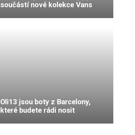
součástí nové kolekce Vans
Oli13 jsou boty z Barcelony,
které budete rádi nosit