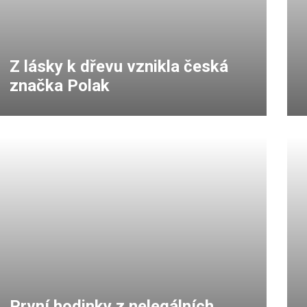
Z lásky k dřevu vznikla česká
značka Polak
První hodinky z nelegálních