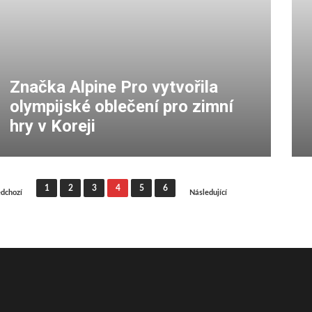
Značka Alpine Pro vytvořila
olympijské oblečení pro zimní
hry v Koreji
tránkování
1
2
3
4
5
6
dchozí
Následující
říspěvků