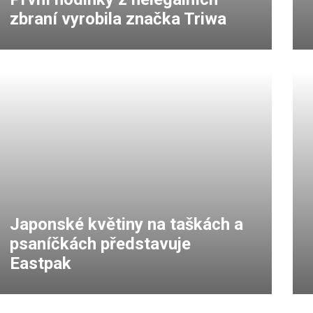
zbraní vyrobila značka Triwa
Japonské květiny na taškách a
psaníčkách představuje
Eastpak