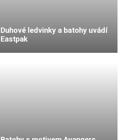
Duhové ledvinky a batohy uvádí
Eastpak
Batohy s motivem Avangers