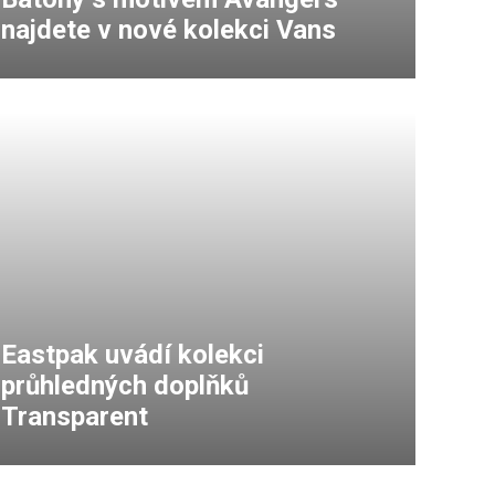
najdete v nové kolekci Vans
Eastpak uvádí kolekci
průhledných doplňků
Transparent