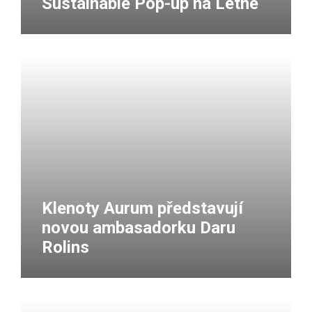
Sustainable Pop-up na Letné
Klenoty Aurum představují
novou ambasadorku Daru
Rolins