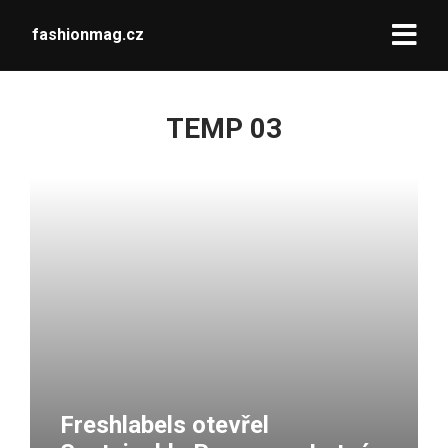
fashionmag.cz
TEMP 03
Freshlabels otevřel