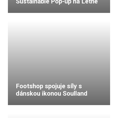
Sustainable Pop-up na Letné
Footshop spojuje síly s
dánskou ikonou Soulland