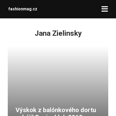
fashionmag.cz
Jana Zielinsky
Výskok z balónkového dortu