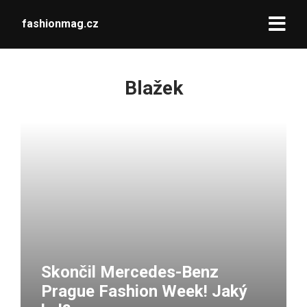
fashionmag.cz
Blažek
Skončil Mercedes-Benz
Prague Fashion Week! Jaký