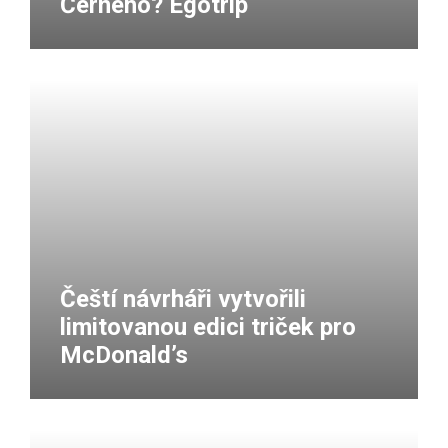
Černého? Egotrip
Čeští návrháři vytvořili
limitovanou edici triček pro
McDonald’s