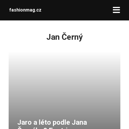
fashionmag.cz
Jan Černý
Jaro a léto podle Jana