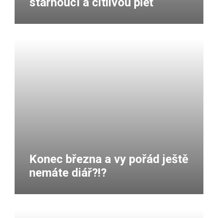
stárnoucí a citlivou pleť
Konec března a vy pořád ještě
nemáte diář?!?