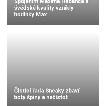
Spojením Maxima Habance a
švédské kvality vznikly
hodinky Max
Čistící řada Sneaky zbaví
boty špíny a nečistot