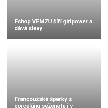
Eshop VEMZU šíří girlpower a
dává slevy
Francouzské šperky z
porcelánu seženete i v