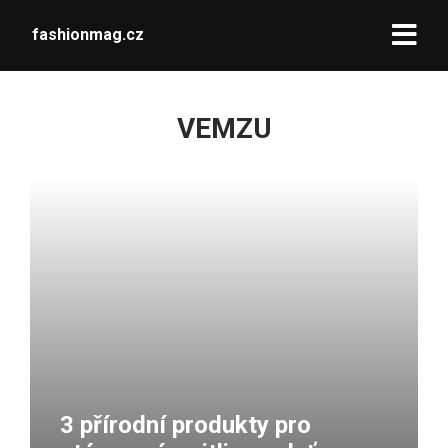
fashionmag.cz
VEMZU
3 přírodní produkty pro